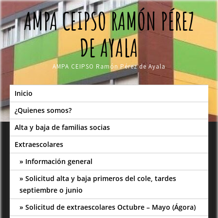
Skip
AMPA CEIPSO RAMÓN PÉREZ
to
content
DE AYALA
AMPA CEIPSO Ramón Pérez de Ayala
Inicio
¿Quienes somos?
Alta y baja de familias socias
Extraescolares
Información general
Solicitud alta y baja primeros del cole, tardes
septiembre o junio
Solicitud de extraescolares Octubre – Mayo (Ágora)