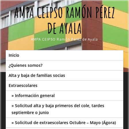
Skip
AMPA CEIPSO RAMÓN PÉREZ
to
content
DE AYALA
AMPA CEIPSO Ramón Pérez de Ayala
Inicio
¿Quienes somos?
Alta y baja de familias socias
Extraescolares
Información general
Solicitud alta y baja primeros del cole, tardes
septiembre o junio
Solicitud de extraescolares Octubre – Mayo (Ágora)