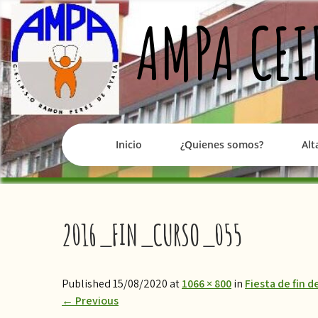
Skip
AMPA CEI
to
content
Inicio
¿Quienes somos?
Alt
2016_FIN_CURSO_055
Published 15/08/2020 at
1066 × 800
in
​Fiesta de fin 
←
Previous