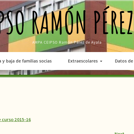
PSO RAMÓN PÉREZ
AMPA CEIPSO Ramón Pérez de Ayala
a y baja de familias socias
Extraescolares
Datos de 
de curso 2015-16
Next
→