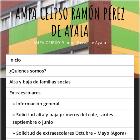
Skip
AMPA CEIPSO RAMÓN PÉREZ
to
content
DE AYALA
AMPA CEIPSO Ramón Pérez de Ayala
Inicio
¿Quienes somos?
Alta y baja de familias socias
Extraescolares
Información general
Solicitud alta y baja primeros del cole, tardes
septiembre o junio
Solicitud de extraescolares Octubre – Mayo (Ágora)