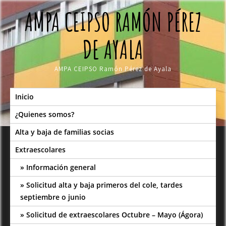
Skip
AMPA CEIPSO RAMÓN PÉREZ
to
content
DE AYALA
AMPA CEIPSO Ramón Pérez de Ayala
Inicio
¿Quienes somos?
Alta y baja de familias socias
Extraescolares
Información general
Solicitud alta y baja primeros del cole, tardes
septiembre o junio
Solicitud de extraescolares Octubre – Mayo (Ágora)