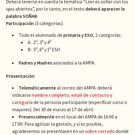
Deberá tenerse en cuenta la temática “Leer es soñar con los
ojos abiertos”, por lo tanto, en el texto
deberá aparecer la
palabra SOÑAR
.
Participación
(3 categorías):
Todo el alumnado de
primaria y ESO
, 2 categorías:
A: 2º, 3º y 4º
B: 5º, 6º y 1º ESO
Padres y Madres
asociados a la AMPA.
Presentación
:
Telemáticamente
al correo del AMPA: deberá
indicarse
nombre completo, email de contacto y
categoría
de la persona participante (especificar curso o
mayores). Del 30 de marzo al 17 de abril.
Presencialmente
en el local del AMPA de 16:00 a
17:00. Para agilizar la gestión, y si es posible,
agradecemos se presentasen en un
sobre cerrado
donde