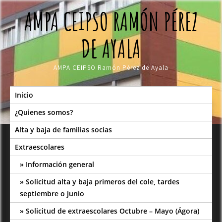
Skip
AMPA CEIPSO RAMÓN PÉREZ
to
content
DE AYALA
AMPA CEIPSO Ramón Pérez de Ayala
Inicio
¿Quienes somos?
Alta y baja de familias socias
Extraescolares
Información general
Solicitud alta y baja primeros del cole, tardes
septiembre o junio
Solicitud de extraescolares Octubre – Mayo (Ágora)