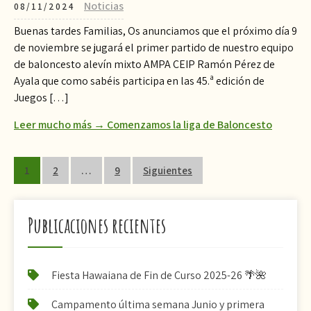
Noticias
08/11/2024
Buenas tardes Familias, Os anunciamos que el próximo día 9
de noviembre se jugará el primer partido de nuestro equipo
de baloncesto alevín mixto AMPA CEIP Ramón Pérez de
Ayala que como sabéis participa en las 45.ª edición de
Juegos […]
Leer mucho más → Comenzamos la liga de Baloncesto
Paginación
1
2
…
9
Siguientes
de
entradas
Publicaciones recientes
Fiesta Hawaiana de Fin de Curso 2025-26 🌴🌺
Campamento última semana Junio y primera