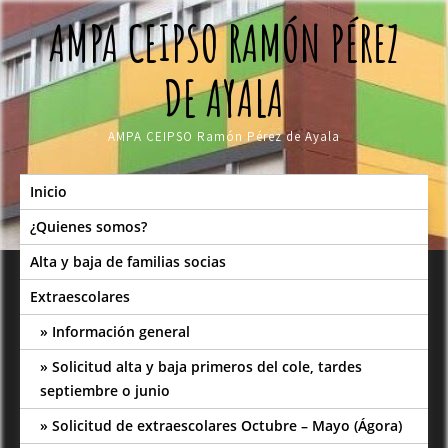
Skip
AMPA CEIPSO RAMÓN PÉREZ
to
content
DE AYALA
AMPA CEIPSO Ramón Pérez de Ayala
Inicio
¿Quienes somos?
Alta y baja de familias socias
Extraescolares
Información general
Solicitud alta y baja primeros del cole, tardes
septiembre o junio
Solicitud de extraescolares Octubre – Mayo (Ágora)