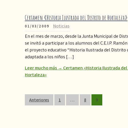
Certamen «Historia Ilustrada del Distrito de Hortaleza»
Noticias
01/03/2009
En el mes de marzo, desde la Junta Municipal de Distr
se invitó a participar a los alumnos del C.E.I.P. Ramó
el proyecto educativo “Historia Ilustrada del Distrito 
adaptada a los niños […]
Leer mucho más → Certamen «Historia Ilustrada del 
Hortaleza»
Paginación
Anteriores
1
…
8
9
de
entradas