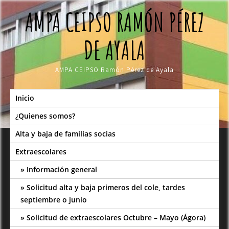
Skip
AMPA CEIPSO RAMÓN PÉREZ
to
content
DE AYALA
AMPA CEIPSO Ramón Pérez de Ayala
Inicio
¿Quienes somos?
Alta y baja de familias socias
Extraescolares
Información general
Solicitud alta y baja primeros del cole, tardes
septiembre o junio
Solicitud de extraescolares Octubre – Mayo (Ágora)