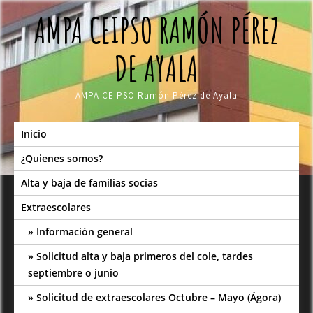
Skip
AMPA CEIPSO RAMÓN PÉREZ
to
content
DE AYALA
AMPA CEIPSO Ramón Pérez de Ayala
Inicio
¿Quienes somos?
Alta y baja de familias socias
Extraescolares
Información general
Solicitud alta y baja primeros del cole, tardes
septiembre o junio
Solicitud de extraescolares Octubre – Mayo (Ágora)