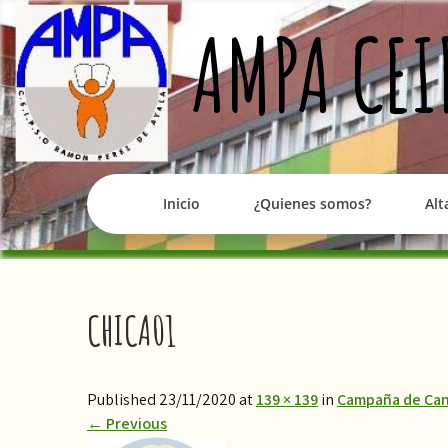
Skip
AMPA CEI
to
content
Inicio
¿Quienes somos?
Alt
CHICA01
Published 23/11/2020 at
139 × 139
in
Campaña de Can
←
Previous