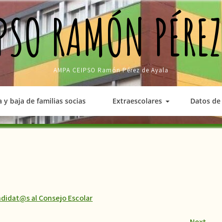
PSO RAMÓN PÉREZ
AMPA CEIPSO Ramón Pérez de Ayala
a y baja de familias socias
Extraescolares
Datos de 
didat@s al Consejo Escolar
Next
→