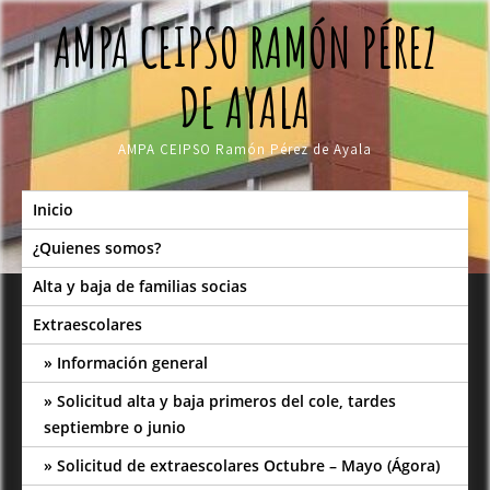
Skip
AMPA CEIPSO RAMÓN PÉREZ
to
content
DE AYALA
AMPA CEIPSO Ramón Pérez de Ayala
Inicio
¿Quienes somos?
Alta y baja de familias socias
Extraescolares
Información general
Solicitud alta y baja primeros del cole, tardes
septiembre o junio
Solicitud de extraescolares Octubre – Mayo (Ágora)