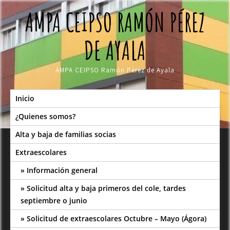
Skip
AMPA CEIPSO RAMÓN PÉREZ
to
content
DE AYALA
AMPA CEIPSO Ramón Pérez de Ayala
Inicio
¿Quienes somos?
Alta y baja de familias socias
Extraescolares
Información general
Solicitud alta y baja primeros del cole, tardes
septiembre o junio
Solicitud de extraescolares Octubre – Mayo (Ágora)