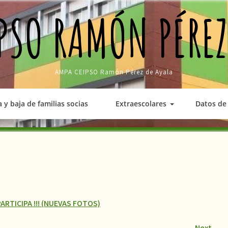
PSO RAMÓN PÉREZ
AMPA CEIPSO Ramón Pérez de Ayala
a y baja de familias socias
Extraescolares
Datos de 
PARTICIPA !!! (NUEVAS FOTOS)
Next
→