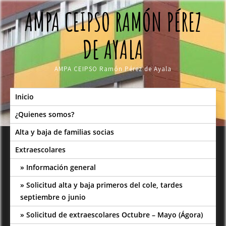
Skip
AMPA CEIPSO RAMÓN PÉREZ
to
content
DE AYALA
AMPA CEIPSO Ramón Pérez de Ayala
Inicio
¿Quienes somos?
Alta y baja de familias socias
Extraescolares
Información general
Solicitud alta y baja primeros del cole, tardes
septiembre o junio
Solicitud de extraescolares Octubre – Mayo (Ágora)