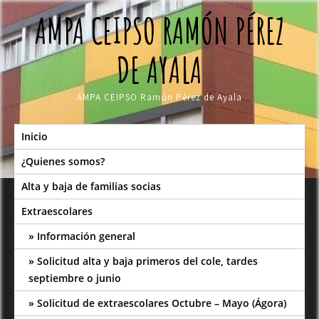
Skip
AMPA CEIPSO RAMÓN PÉREZ
to
content
DE AYALA
AMPA CEIPSO Ramón Pérez de Ayala
Inicio
¿Quienes somos?
Alta y baja de familias socias
Extraescolares
Información general
Solicitud alta y baja primeros del cole, tardes
septiembre o junio
Solicitud de extraescolares Octubre – Mayo (Ágora)