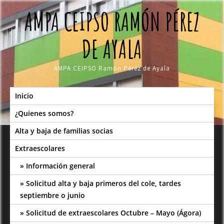
Skip
AMPA CEIPSO RAMÓN PÉREZ
to
content
DE AYALA
AMPA CEIPSO Ramón Pérez de Ayala
Inicio
¿Quienes somos?
Alta y baja de familias socias
Extraescolares
Información general
Solicitud alta y baja primeros del cole, tardes
septiembre o junio
Solicitud de extraescolares Octubre – Mayo (Ágora)