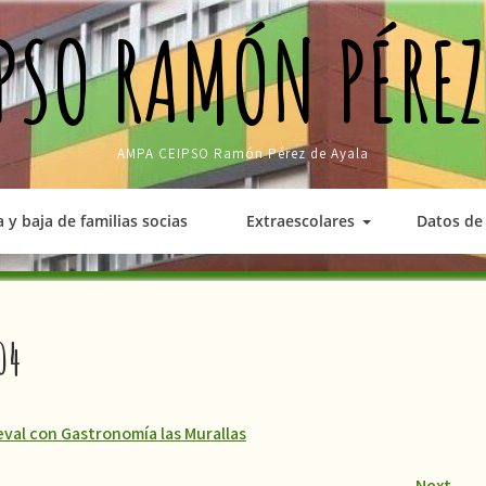
PSO RAMÓN PÉREZ
AMPA CEIPSO Ramón Pérez de Ayala
a y baja de familias socias
Extraescolares
Datos de 
04
val con Gastronomía las Murallas
Next
→