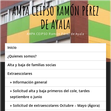
Skip
AMPA CEIPSO RAMÓN PÉREZ
to
content
DE AYALA
AMPA CEIPSO Ramón Pérez de Ayala
Inicio
¿Quienes somos?
Alta y baja de familias socias
Extraescolares
Información general
Solicitud alta y baja primeros del cole, tardes
septiembre o junio
Solicitud de extraescolares Octubre – Mayo (Ágora)