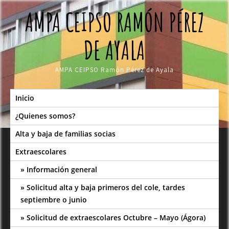
Skip
AMPA CEIPSO RAMÓN PÉREZ
to
content
DE AYALA
AMPA CEIPSO Ramón Pérez de Ayala
Inicio
¿Quienes somos?
Alta y baja de familias socias
Extraescolares
Información general
Solicitud alta y baja primeros del cole, tardes
septiembre o junio
Solicitud de extraescolares Octubre – Mayo (Ágora)