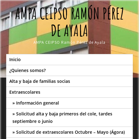
Skip
AMPA CEIPSO RAMÓN PÉREZ
to
content
DE AYALA
AMPA CEIPSO Ramón Pérez de Ayala
Inicio
¿Quienes somos?
Alta y baja de familias socias
Extraescolares
Información general
Solicitud alta y baja primeros del cole, tardes
septiembre o junio
Solicitud de extraescolares Octubre – Mayo (Ágora)