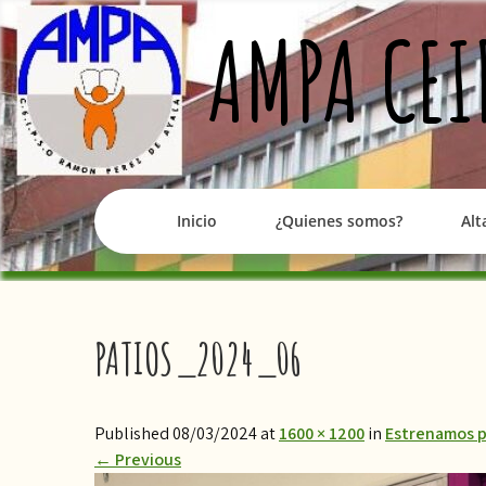
Skip
AMPA CEI
to
content
Inicio
¿Quienes somos?
Alt
PATIOS_2024_06
Published 08/03/2024 at
1600 × 1200
in
Estrenamos pa
←
Previous