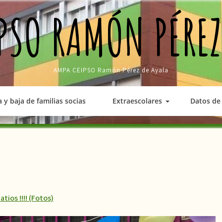
PSO RAMÓN PÉREZ
AMPA CEIPSO Ramón Pérez de Ayala
a y baja de familias socias
Extraescolares
Datos de 
tios !!!! (Fotos)