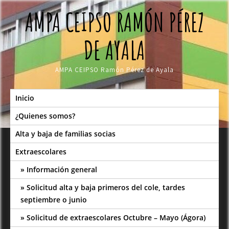
Skip
AMPA CEIPSO RAMÓN PÉREZ
to
content
DE AYALA
AMPA CEIPSO Ramón Pérez de Ayala
Inicio
¿Quienes somos?
Alta y baja de familias socias
Extraescolares
Información general
Solicitud alta y baja primeros del cole, tardes
septiembre o junio
Solicitud de extraescolares Octubre – Mayo (Ágora)