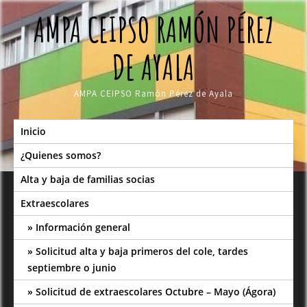
Skip
AMPA CEIPSO RAMÓN PÉREZ
to
content
DE AYALA
AMPA CEIPSO Ramón Pérez de Ayala
Inicio
¿Quienes somos?
Alta y baja de familias socias
Extraescolares
Información general
Solicitud alta y baja primeros del cole, tardes
septiembre o junio
Solicitud de extraescolares Octubre – Mayo (Ágora)