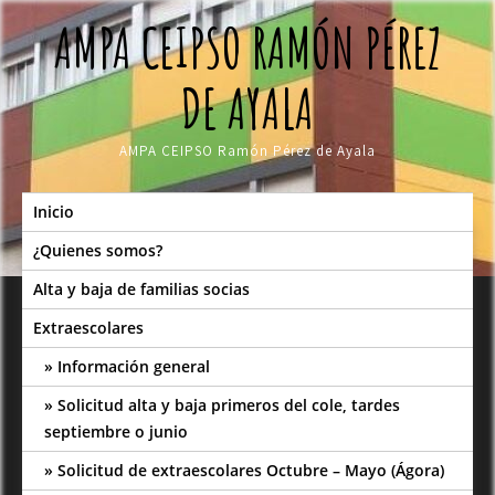
Skip
AMPA CEIPSO RAMÓN PÉREZ
to
content
DE AYALA
AMPA CEIPSO Ramón Pérez de Ayala
Inicio
¿Quienes somos?
Alta y baja de familias socias
Extraescolares
Información general
Solicitud alta y baja primeros del cole, tardes
septiembre o junio
Solicitud de extraescolares Octubre – Mayo (Ágora)