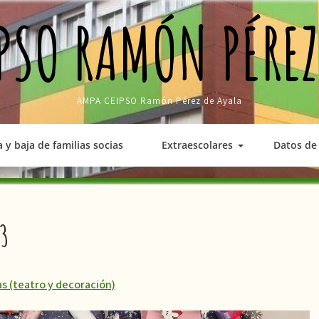
PSO RAMÓN PÉREZ
AMPA CEIPSO Ramón Pérez de Ayala
a y baja de familias socias
Extraescolares
Datos de 
3
as (teatro y decoración)