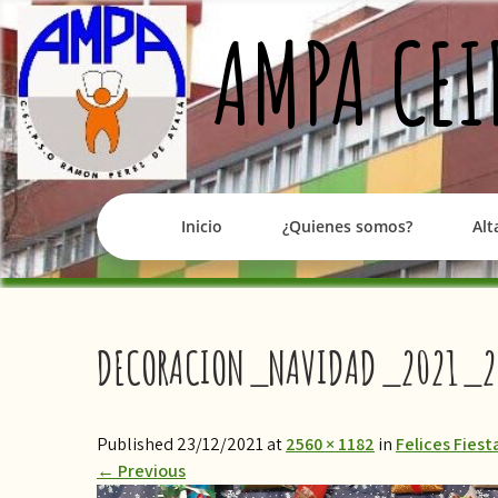
Skip
AMPA CEI
to
content
Inicio
¿Quienes somos?
Alt
DECORACION_NAVIDAD_2021_2
Published 23/12/2021 at
2560 × 1182
in
Felices Fiest
←
Previous