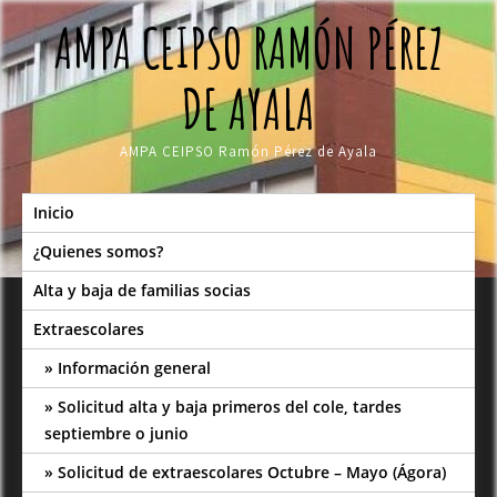
Skip
AMPA CEIPSO RAMÓN PÉREZ
to
content
DE AYALA
AMPA CEIPSO Ramón Pérez de Ayala
Inicio
¿Quienes somos?
Alta y baja de familias socias
Extraescolares
Información general
Solicitud alta y baja primeros del cole, tardes
septiembre o junio
Solicitud de extraescolares Octubre – Mayo (Ágora)