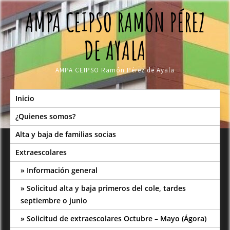
Skip
AMPA CEIPSO RAMÓN PÉREZ
to
content
DE AYALA
AMPA CEIPSO Ramón Pérez de Ayala
Inicio
¿Quienes somos?
Alta y baja de familias socias
Extraescolares
Información general
Solicitud alta y baja primeros del cole, tardes
septiembre o junio
Solicitud de extraescolares Octubre – Mayo (Ágora)