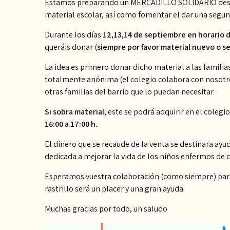
Estamos preparando un MERCADILLO SOLIDARIO desde 
material escolar, así como fomentar el dar una segund
Durante los días
12,13,14 de septiembre en horario d
queráis donar (
siempre por favor material nuevo o s
La idea es primero donar dicho material a las famil
totalmente anónima (el colegio colabora con nosotros 
otras familias del barrio que lo puedan necesitar.
Si sobra material
, este se podrá adquirir en el colegi
16:00 a 17:00 h.
El dinero que se recaude de la venta se destinara ayud
dedicada a mejorar la vida de los niños enfermos de c
Esperamos vuestra colaboración (como siempre) para a
rastrillo será un placer y una gran ayuda.
Muchas gracias por todo, un saludo