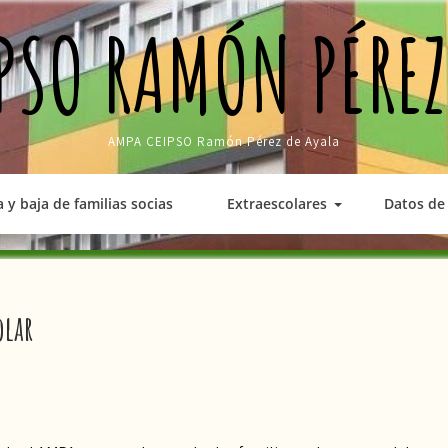
PSO RAMÓN PÉREZ
AMPA CEIPSO Ramón Pérez de Ayala
a y baja de familias socias
Extraescolares
Datos de 
olar