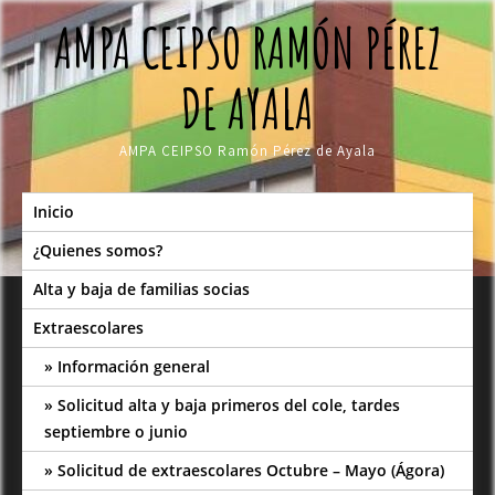
Skip
AMPA CEIPSO RAMÓN PÉREZ
to
content
DE AYALA
AMPA CEIPSO Ramón Pérez de Ayala
Inicio
¿Quienes somos?
Alta y baja de familias socias
Extraescolares
Información general
Solicitud alta y baja primeros del cole, tardes
septiembre o junio
Solicitud de extraescolares Octubre – Mayo (Ágora)