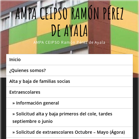
Skip
AMPA CEIPSO RAMÓN PÉREZ
to
content
DE AYALA
AMPA CEIPSO Ramón Pérez de Ayala
Inicio
¿Quienes somos?
Alta y baja de familias socias
Extraescolares
Información general
Solicitud alta y baja primeros del cole, tardes
septiembre o junio
Solicitud de extraescolares Octubre – Mayo (Ágora)