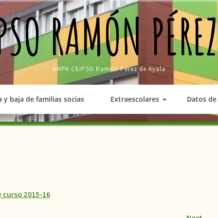
PSO RAMÓN PÉREZ
AMPA CEIPSO Ramón Pérez de Ayala
a y baja de familias socias
Extraescolares
Datos de 
de curso 2015-16
Next
→