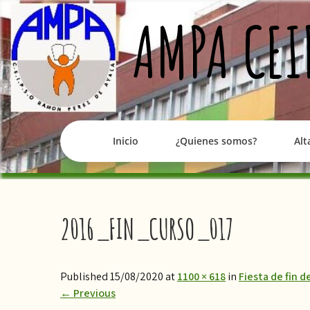
Skip
AMPA CEI
to
content
Inicio
¿Quienes somos?
Alt
2016_FIN_CURSO_017
Published 15/08/2020 at
1100 × 618
in
​Fiesta de fin 
←
Previous