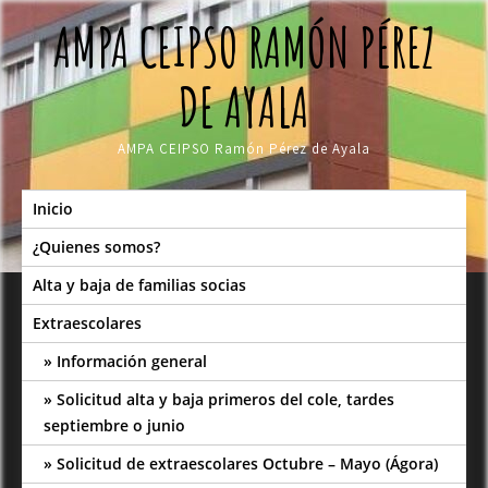
Skip
AMPA CEIPSO RAMÓN PÉREZ
to
content
DE AYALA
AMPA CEIPSO Ramón Pérez de Ayala
Inicio
¿Quienes somos?
Alta y baja de familias socias
Extraescolares
Información general
Solicitud alta y baja primeros del cole, tardes
septiembre o junio
Solicitud de extraescolares Octubre – Mayo (Ágora)