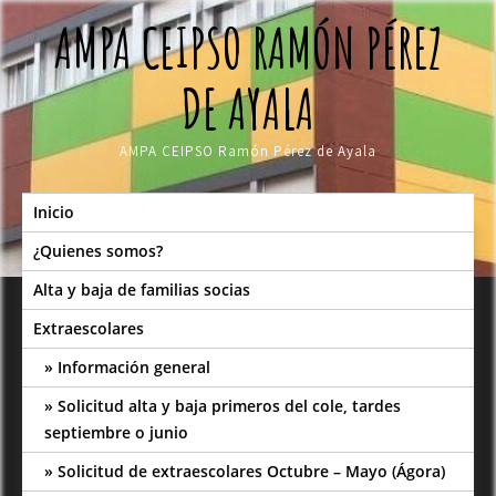
Skip
AMPA CEIPSO RAMÓN PÉREZ
to
content
DE AYALA
AMPA CEIPSO Ramón Pérez de Ayala
Inicio
¿Quienes somos?
Alta y baja de familias socias
Extraescolares
Información general
Solicitud alta y baja primeros del cole, tardes
septiembre o junio
Solicitud de extraescolares Octubre – Mayo (Ágora)