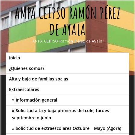
Skip
AMPA CEIPSO RAMÓN PÉREZ
to
content
DE AYALA
AMPA CEIPSO Ramón Pérez de Ayala
Inicio
¿Quienes somos?
Alta y baja de familias socias
Extraescolares
Información general
Solicitud alta y baja primeros del cole, tardes
septiembre o junio
Solicitud de extraescolares Octubre – Mayo (Ágora)