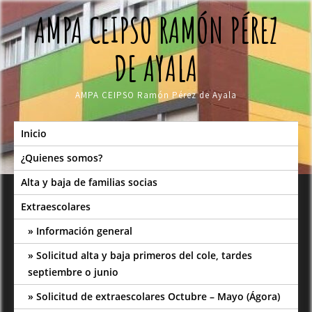
Skip
AMPA CEIPSO RAMÓN PÉREZ
to
content
DE AYALA
AMPA CEIPSO Ramón Pérez de Ayala
Inicio
¿Quienes somos?
Alta y baja de familias socias
Extraescolares
Información general
Solicitud alta y baja primeros del cole, tardes
septiembre o junio
Solicitud de extraescolares Octubre – Mayo (Ágora)