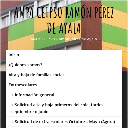
Skip
AMPA CEIPSO RAMÓN PÉREZ
to
content
DE AYALA
AMPA CEIPSO Ramón Pérez de Ayala
Inicio
¿Quienes somos?
Alta y baja de familias socias
Extraescolares
Información general
Solicitud alta y baja primeros del cole, tardes
septiembre o junio
Solicitud de extraescolares Octubre – Mayo (Ágora)