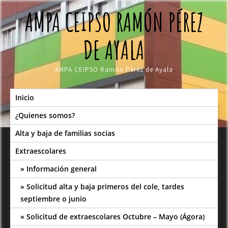
Skip
AMPA CEIPSO RAMÓN PÉREZ
to
content
DE AYALA
AMPA CEIPSO Ramón Pérez de Ayala
Inicio
¿Quienes somos?
Alta y baja de familias socias
Extraescolares
Información general
Solicitud alta y baja primeros del cole, tardes
septiembre o junio
Solicitud de extraescolares Octubre – Mayo (Ágora)