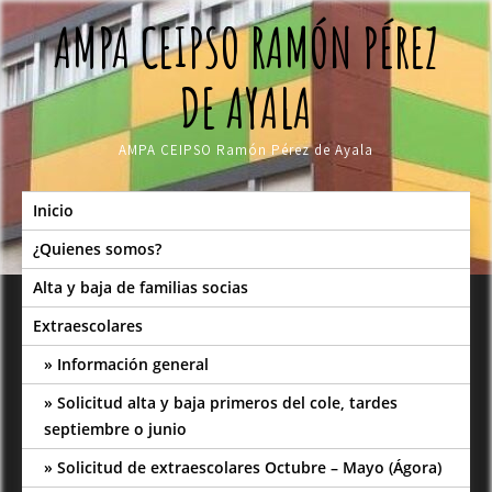
Skip
AMPA CEIPSO RAMÓN PÉREZ
to
content
DE AYALA
AMPA CEIPSO Ramón Pérez de Ayala
Inicio
¿Quienes somos?
Alta y baja de familias socias
Extraescolares
Información general
Solicitud alta y baja primeros del cole, tardes
septiembre o junio
Solicitud de extraescolares Octubre – Mayo (Ágora)