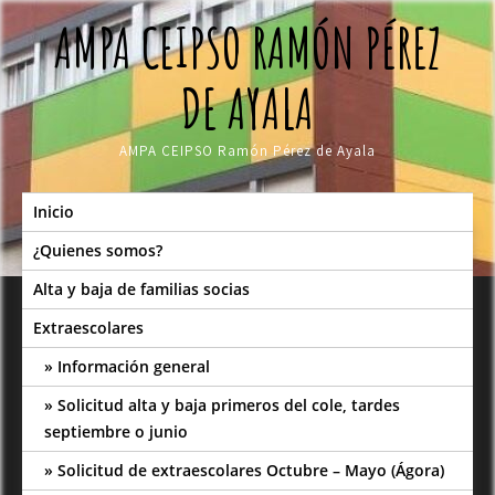
Skip
AMPA CEIPSO RAMÓN PÉREZ
to
content
DE AYALA
AMPA CEIPSO Ramón Pérez de Ayala
Inicio
¿Quienes somos?
Alta y baja de familias socias
Extraescolares
Información general
Solicitud alta y baja primeros del cole, tardes
septiembre o junio
Solicitud de extraescolares Octubre – Mayo (Ágora)