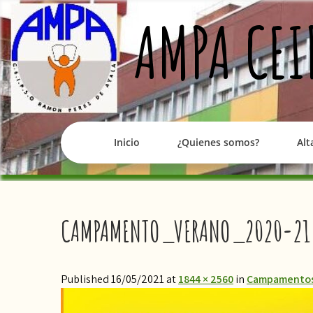
Skip
AMPA CEI
to
content
Inicio
¿Quienes somos?
Alt
CAMPAMENTO_VERANO_2020-21
Published 16/05/2021 at
1844 × 2560
in
Campamentos 