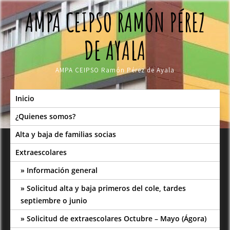
Skip
AMPA CEIPSO RAMÓN PÉREZ
to
content
DE AYALA
AMPA CEIPSO Ramón Pérez de Ayala
Inicio
¿Quienes somos?
Alta y baja de familias socias
Extraescolares
Información general
Solicitud alta y baja primeros del cole, tardes
septiembre o junio
Solicitud de extraescolares Octubre – Mayo (Ágora)