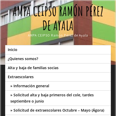
Skip
AMPA CEIPSO RAMÓN PÉREZ
to
content
DE AYALA
AMPA CEIPSO Ramón Pérez de Ayala
Inicio
¿Quienes somos?
Alta y baja de familias socias
Extraescolares
Información general
Solicitud alta y baja primeros del cole, tardes
septiembre o junio
Solicitud de extraescolares Octubre – Mayo (Ágora)