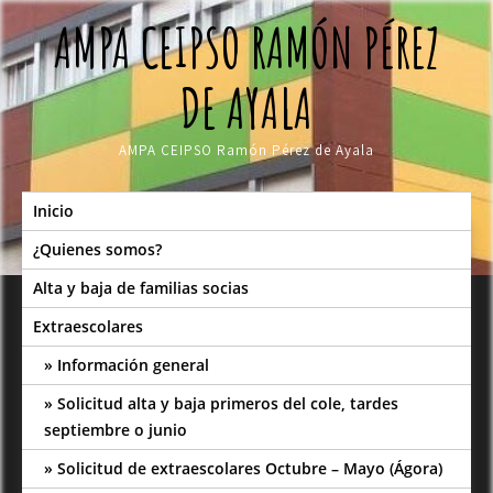
Skip
AMPA CEIPSO RAMÓN PÉREZ
to
content
DE AYALA
AMPA CEIPSO Ramón Pérez de Ayala
Inicio
¿Quienes somos?
Alta y baja de familias socias
Extraescolares
Información general
Solicitud alta y baja primeros del cole, tardes
septiembre o junio
Solicitud de extraescolares Octubre – Mayo (Ágora)