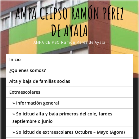
Skip
AMPA CEIPSO RAMÓN PÉREZ
to
content
DE AYALA
AMPA CEIPSO Ramón Pérez de Ayala
Inicio
¿Quienes somos?
Alta y baja de familias socias
Extraescolares
Información general
Solicitud alta y baja primeros del cole, tardes
septiembre o junio
Solicitud de extraescolares Octubre – Mayo (Ágora)