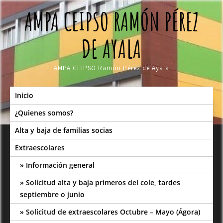
Skip
AMPA CEIPSO RAMÓN PÉREZ
to
content
DE AYALA
AMPA CEIPSO Ramón Pérez de Ayala
Inicio
¿Quienes somos?
Alta y baja de familias socias
Extraescolares
Información general
Solicitud alta y baja primeros del cole, tardes
septiembre o junio
Solicitud de extraescolares Octubre – Mayo (Ágora)