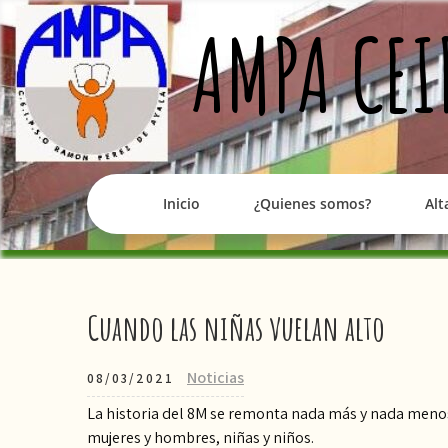
Skip
AMPA CEI
to
content
Inicio
¿Quienes somos?
Alt
Cuando las niñas vuelan alto
Noticias
08/03/2021
La historia del 8M se remonta nada más y nada menos 
mujeres y hombres, niñas y niños.