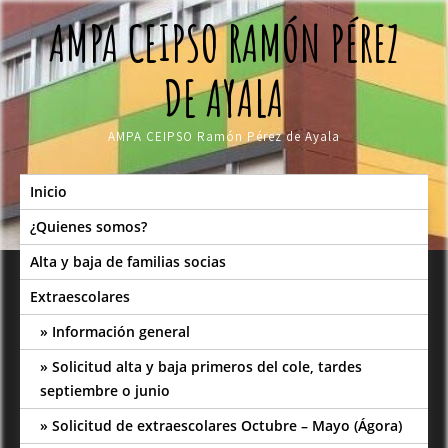
Skip
AMPA CEIPSO RAMÓN PÉREZ
to
content
DE AYALA
AMPA CEIPSO Ramón Pérez de Ayala
Inicio
¿Quienes somos?
Alta y baja de familias socias
Extraescolares
Información general
Solicitud alta y baja primeros del cole, tardes
septiembre o junio
Solicitud de extraescolares Octubre – Mayo (Ágora)