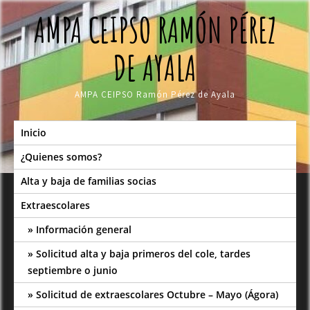
Skip
AMPA CEIPSO RAMÓN PÉREZ
to
content
DE AYALA
AMPA CEIPSO Ramón Pérez de Ayala
Inicio
¿Quienes somos?
Alta y baja de familias socias
Extraescolares
Información general
Solicitud alta y baja primeros del cole, tardes
septiembre o junio
Solicitud de extraescolares Octubre – Mayo (Ágora)