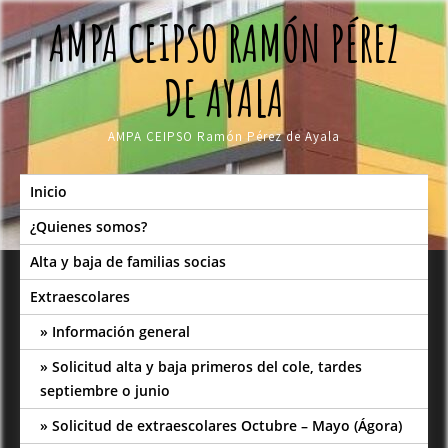
Skip
AMPA CEIPSO RAMÓN PÉREZ
to
content
DE AYALA
AMPA CEIPSO Ramón Pérez de Ayala
Inicio
¿Quienes somos?
Alta y baja de familias socias
Extraescolares
Información general
Solicitud alta y baja primeros del cole, tardes
septiembre o junio
Solicitud de extraescolares Octubre – Mayo (Ágora)